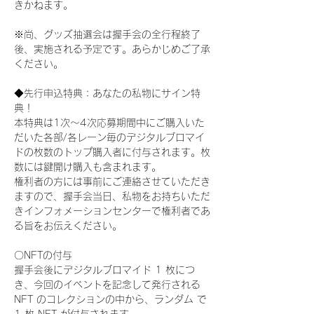
きかねます。
※尚、グッズ抽選会は握手会の全行程終了
後、実施される予定です。あらかじめご了承
ください。
◆先行申込特典：あなたの私物にサイン特
典！
本特典は1次〜4次応募期間中にご購入いた
だいた各部/各レーン毎のデジタルブロマイ
ドの枚数のトップ購入者に付与されます。枚
数には鍵開け購入も含まれます。
権利者の方には事前にご連絡させていただき
ますので、握手会当日、私物をお持ちいただ
きインフォメーションセンターで権利者であ
る旨をお伝えください。
〇NFTの付与
握手会後にデジタルブロマイド 1 枚につ
き、今回のイベントを記念して発行される 
NFT のコレクションの中から、ランダム で 