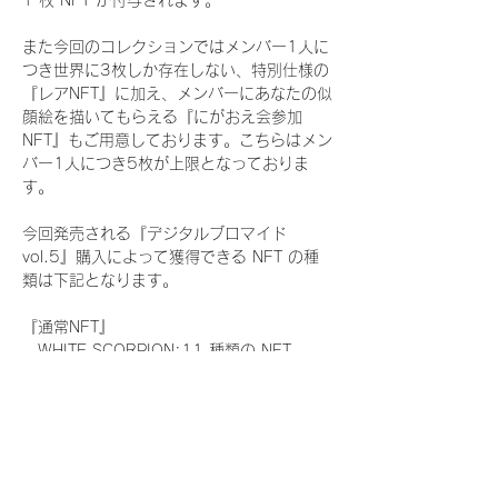
1 枚 NFT が付与されます。
また今回のコレクションではメンバー1人に
つき世界に3枚しか存在しない、特別仕様の
『レアNFT』に加え、メンバーにあなたの似
顔絵を描いてもらえる『にがおえ会参加
NFT』もご用意しております。こちらはメン
バー1人につき5枚が上限となっておりま
す。
今回発売される『デジタルブロマイド
vol.5』購入によって獲得できる NFT の種
類は下記となります。
『通常NFT』
　WHITE SCORPION:11 種類の NFT
『レアNFT』(メンバー1人につき3枚上限の
限定NFT)
　WHITE SCORPION:11 種類の NFT(メン
バー本人による手書きのコメントとサイン
入)